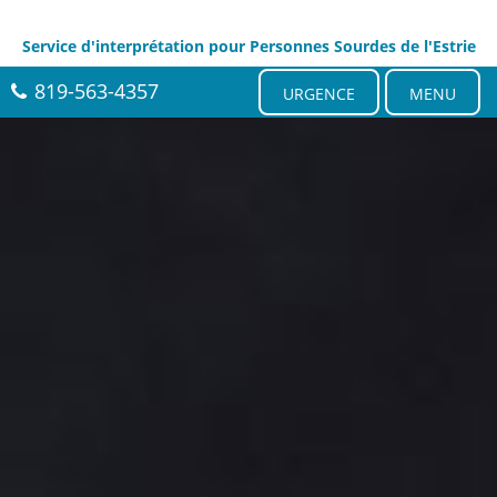
Service d'interprétation pour Personnes Sourdes de l'Estrie
819-563-4357
URGENCE
MENU