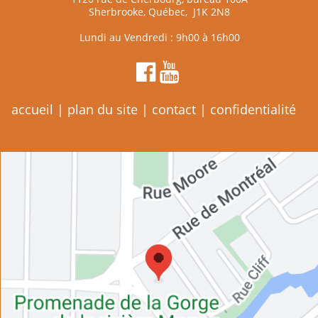
Sherbrooke, Québec, J1K 2N8
Lundi au Vendredi : 9h00 à 16h00
accueil
|
plan du site
|
contact
|
confidentialité