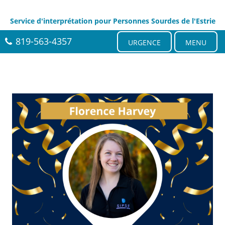
Service d'interprétation pour Personnes Sourdes de l'Estrie
819-563-4357
URGENCE
MENU